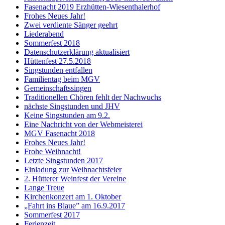
Fasenacht 2019 Erzhütten-Wiesenthalerhof
Frohes Neues Jahr!
Zwei verdiente Sänger geehrt
Liederabend
Sommerfest 2018
Datenschutzerklärung aktualisiert
Hüttenfest 27.5.2018
Singstunden entfallen
Familientag beim MGV
Gemeinschaftssingen
Traditionellen Chören fehlt der Nachwuchs
nächste Singstunden und JHV
Keine Singstunden am 9.2.
Eine Nachricht von der Webmeisterei
MGV Fasenacht 2018
Frohes Neues Jahr!
Frohe Weihnacht!
Letzte Singstunden 2017
Einladung zur Weihnachtsfeier
2. Hütterer Weinfest der Vereine
Lange Treue
Kirchenkonzert am 1. Oktober
„Fahrt ins Blaue” am 16.9.2017
Sommerfest 2017
Ferienzeit