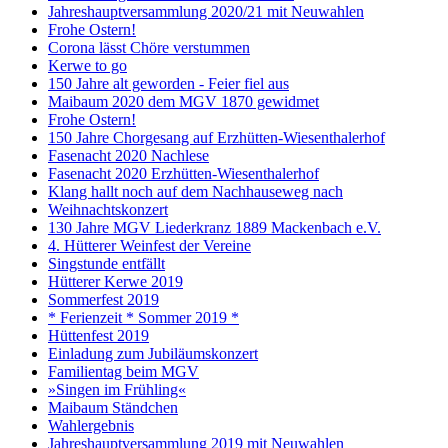
Jahreshauptversammlung 2020/21 mit Neuwahlen
Frohe Ostern!
Corona lässt Chöre verstummen
Kerwe to go
150 Jahre alt geworden - Feier fiel aus
Maibaum 2020 dem MGV 1870 gewidmet
Frohe Ostern!
150 Jahre Chorgesang auf Erzhütten-Wiesenthalerhof
Fasenacht 2020 Nachlese
Fasenacht 2020 Erzhütten-Wiesenthalerhof
Klang hallt noch auf dem Nachhauseweg nach
Weihnachtskonzert
130 Jahre MGV Liederkranz 1889 Mackenbach e.V.
4. Hütterer Weinfest der Vereine
Singstunde entfällt
Hütterer Kerwe 2019
Sommerfest 2019
* Ferienzeit * Sommer 2019 *
Hüttenfest 2019
Einladung zum Jubiläumskonzert
Familientag beim MGV
»Singen im Frühling«
Maibaum Ständchen
Wahlergebnis
Jahreshauptversammlung 2019 mit Neuwahlen