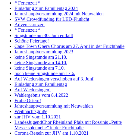
* Ferienzeit *
Einladung zum Familientag 2024
Jahreshauptversammlung 2024 mit Neuwahlen
SVW Crowdfunding für LED-Flutlicht
Adventskonzert
* Ferienzeit *
Singstunde am 30. Juni entfällt
Schöne Feiertage!
Cape Town Opera Chorus am 27. April in der Fruchthalle
Jahreshauptversammlung 2023
keine Singstunde am 21.10.
keine Singstunde am 14.10.
keine Singstunde am 7.10.
noch keine Singstunde am 17.6.
Auf Wiedersingen verschoben auf 3. Juni!
Einladung zum Familientag
Auf Wiedersingen!
Wahlergebnis vom 8.4.2022
Frohe Ostern!
Jahreshauptversammlung mit Neuwahlen
Weihnachtsgrüße
zur JHV vom 1.10.2021
LandesJugendChor Rheinland-Pfalz mit Rossinis „Petite
Messe solennelle” in der Frucht­halle
Corona-Regeln zur JHV am 1.10.2021