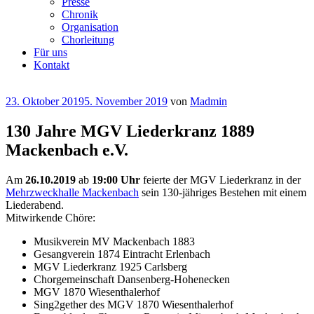
Presse
Chronik
Organisation
Chorleitung
Für uns
Kontakt
Veröffentlicht
23. Oktober 2019
5. November 2019
von
Madmin
am
130 Jahre MGV Liederkranz 1889
Mackenbach e.V.
Am
26.10.2019
ab
19:00 Uhr
feierte der MGV Liederkranz in der
Mehrzweckhalle Mackenbach
sein 130-jähriges Bestehen mit einem
Liederabend.
Mitwirkende Chöre:
Musikverein MV Mackenbach 1883
Gesangverein 1874 Eintracht Erlenbach
MGV Liederkranz 1925 Carlsberg
Chorgemeinschaft Dansenberg-Hohenecken
MGV 1870 Wiesenthalerhof
Sing2gether des MGV 1870 Wiesenthalerhof