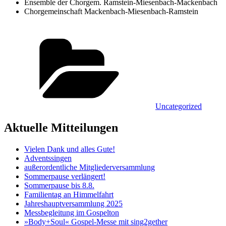
Ensemble der Chorgem. Ramstein-Miesenbach-Mackenbach
Chorgemeinschaft Mackenbach-Miesenbach-Ramstein
Kategorien
Uncategorized
Aktuelle Mitteilungen
Vielen Dank und alles Gute!
Adventssingen
außerordentliche Mitgliederversammlung
Sommerpause verlängert!
Sommerpause bis 8.8.
Familientag an Himmelfahrt
Jahreshauptversammlung 2025
Messbegleitung im Gospelton
»Body+Soul« Gospel-Messe mit sing2gether