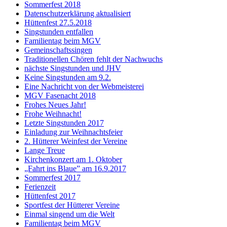
Sommerfest 2018
Datenschutzerklärung aktualisiert
Hüttenfest 27.5.2018
Singstunden entfallen
Familientag beim MGV
Gemeinschaftssingen
Traditionellen Chören fehlt der Nachwuchs
nächste Singstunden und JHV
Keine Singstunden am 9.2.
Eine Nachricht von der Webmeisterei
MGV Fasenacht 2018
Frohes Neues Jahr!
Frohe Weihnacht!
Letzte Singstunden 2017
Einladung zur Weihnachtsfeier
2. Hütterer Weinfest der Vereine
Lange Treue
Kirchenkonzert am 1. Oktober
„Fahrt ins Blaue” am 16.9.2017
Sommerfest 2017
Ferienzeit
Hüttenfest 2017
Sportfest der Hütterer Vereine
Einmal singend um die Welt
Familientag beim MGV