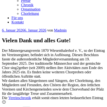
Presse
Chronik
Organisation
Chorleitung
Für uns
Kontakt
Veröffentlicht
6. Januar 2026
6. Januar 2026
von
Madmin
am
Vielen Dank und alles Gute!
Der Männergesangverein 1870 Wiesenthalerhof e. V., so der Eintrag
im Vereinsregister, befindet sich in Auflösung. Diesen Beschluss
fasste die außerordentliche Mitgliederversammlung am 19.
September 2025. Der traditionelle Männerchor und der gemischte
Chor sing2gether (seit 2009) stellten ihre Aktivitäten zum Ende des
Jahres 2025 ein. Es finden keine weiteren Chorproben oder
öffentlichen Auftritte statt.
Wir danken allen Sängerinnen und Sängern, der Chorleitung, den
Mitgliedern und Freunden, den Chören der Region, den örtlichen
Vereinen und Kirchengemeinden sowie dem Chorverband der Pfalz
für die langjährige Treue und Zusammenarbeit.
Die
Vereinschronik
erhält somit einen letzten bedauerlichen Eintrag
🙁
Kategorien