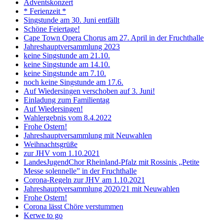
Adventskonzert
* Ferienzeit *
Singstunde am 30. Juni entfällt
Schöne Feiertage!
Cape Town Opera Chorus am 27. April in der Fruchthalle
Jahreshauptversammlung 2023
keine Singstunde am 21.10.
keine Singstunde am 14.10.
keine Singstunde am 7.10.
noch keine Singstunde am 17.6.
Auf Wiedersingen verschoben auf 3. Juni!
Einladung zum Familientag
Auf Wiedersingen!
Wahlergebnis vom 8.4.2022
Frohe Ostern!
Jahreshauptversammlung mit Neuwahlen
Weihnachtsgrüße
zur JHV vom 1.10.2021
LandesJugendChor Rheinland-Pfalz mit Rossinis „Petite
Messe solennelle” in der Frucht­halle
Corona-Regeln zur JHV am 1.10.2021
Jahreshauptversammlung 2020/21 mit Neuwahlen
Frohe Ostern!
Corona lässt Chöre verstummen
Kerwe to go