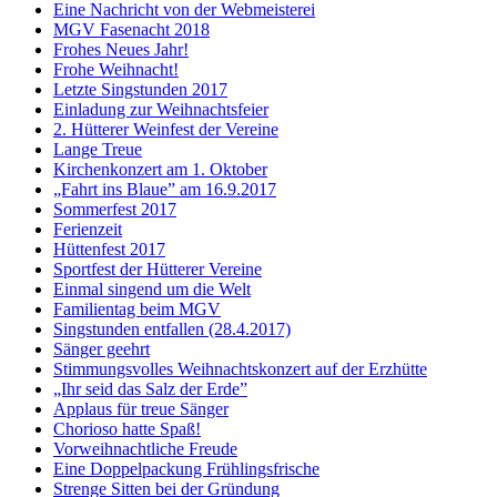
Eine Nachricht von der Webmeisterei
MGV Fasenacht 2018
Frohes Neues Jahr!
Frohe Weihnacht!
Letzte Singstunden 2017
Einladung zur Weihnachtsfeier
2. Hütterer Weinfest der Vereine
Lange Treue
Kirchenkonzert am 1. Oktober
„Fahrt ins Blaue” am 16.9.2017
Sommerfest 2017
Ferienzeit
Hüttenfest 2017
Sportfest der Hütterer Vereine
Einmal singend um die Welt
Familientag beim MGV
Singstunden entfallen (28.4.2017)
Sänger geehrt
Stimmungsvolles Weihnachtskonzert auf der Erzhütte
„Ihr seid das Salz der Erde”
Applaus für treue Sänger
Chorioso hatte Spaß!
Vorweihnachtliche Freude
Eine Doppelpackung Frühlingsfrische
Strenge Sitten bei der Gründung