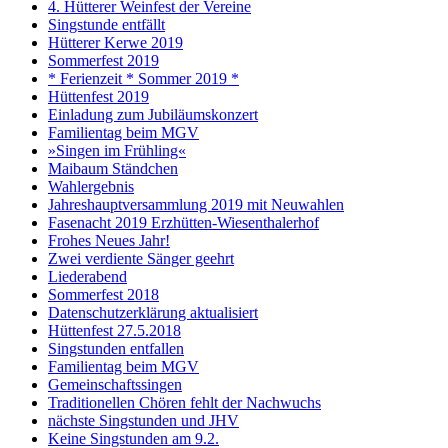
4. Hütterer Weinfest der Vereine
Singstunde entfällt
Hütterer Kerwe 2019
Sommerfest 2019
* Ferienzeit * Sommer 2019 *
Hüttenfest 2019
Einladung zum Jubiläumskonzert
Familientag beim MGV
»Singen im Frühling«
Maibaum Ständchen
Wahlergebnis
Jahreshauptversammlung 2019 mit Neuwahlen
Fasenacht 2019 Erzhütten-Wiesenthalerhof
Frohes Neues Jahr!
Zwei verdiente Sänger geehrt
Liederabend
Sommerfest 2018
Datenschutzerklärung aktualisiert
Hüttenfest 27.5.2018
Singstunden entfallen
Familientag beim MGV
Gemeinschaftssingen
Traditionellen Chören fehlt der Nachwuchs
nächste Singstunden und JHV
Keine Singstunden am 9.2.