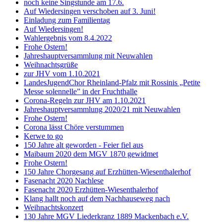
noch keine Singstunde am 17.6.
Auf Wiedersingen verschoben auf 3. Juni!
Einladung zum Familientag
Auf Wiedersingen!
Wahlergebnis vom 8.4.2022
Frohe Ostern!
Jahreshauptversammlung mit Neuwahlen
Weihnachtsgrüße
zur JHV vom 1.10.2021
LandesJugendChor Rheinland-Pfalz mit Rossinis „Petite
Messe solennelle” in der Frucht­halle
Corona-Regeln zur JHV am 1.10.2021
Jahreshauptversammlung 2020/21 mit Neuwahlen
Frohe Ostern!
Corona lässt Chöre verstummen
Kerwe to go
150 Jahre alt geworden - Feier fiel aus
Maibaum 2020 dem MGV 1870 gewidmet
Frohe Ostern!
150 Jahre Chorgesang auf Erzhütten-Wiesenthalerhof
Fasenacht 2020 Nachlese
Fasenacht 2020 Erzhütten-Wiesenthalerhof
Klang hallt noch auf dem Nachhauseweg nach
Weihnachtskonzert
130 Jahre MGV Liederkranz 1889 Mackenbach e.V.