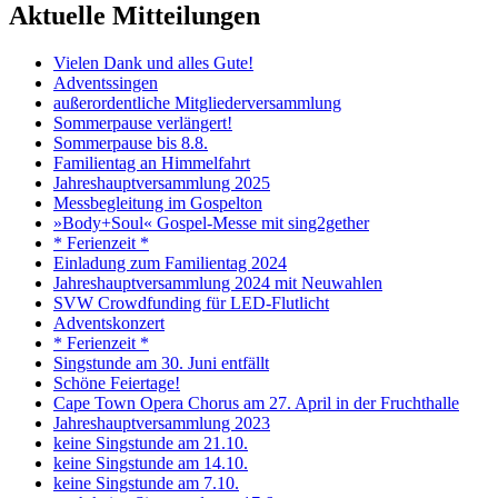
Aktuelle Mitteilungen
Vielen Dank und alles Gute!
Adventssingen
außerordentliche Mitgliederversammlung
Sommerpause verlängert!
Sommerpause bis 8.8.
Familientag an Himmelfahrt
Jahreshauptversammlung 2025
Messbegleitung im Gospelton
»Body+Soul« Gospel-Messe mit sing2gether
* Ferienzeit *
Einladung zum Familientag 2024
Jahreshauptversammlung 2024 mit Neuwahlen
SVW Crowdfunding für LED-Flutlicht
Adventskonzert
* Ferienzeit *
Singstunde am 30. Juni entfällt
Schöne Feiertage!
Cape Town Opera Chorus am 27. April in der Fruchthalle
Jahreshauptversammlung 2023
keine Singstunde am 21.10.
keine Singstunde am 14.10.
keine Singstunde am 7.10.