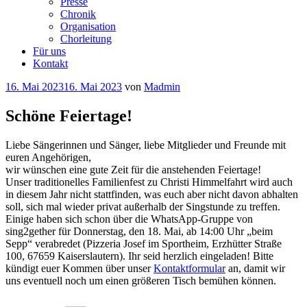
Presse
Chronik
Organisation
Chorleitung
Für uns
Kontakt
Veröffentlicht
16. Mai 2023
16. Mai 2023
von
Madmin
am
Schöne Feiertage!
Liebe Sängerinnen und Sänger, liebe Mitglieder und Freunde mit
euren Angehörigen,
wir wünschen eine gute Zeit für die anstehenden Feiertage!
Unser traditionelles Familienfest zu Christi Himmelfahrt wird auch
in diesem Jahr nicht stattfinden, was euch aber nicht davon abhalten
soll, sich mal wieder privat außerhalb der Singstunde zu treffen.
Einige haben sich schon über die WhatsApp-Gruppe von
sing2gether für Donnerstag, den 18. Mai, ab 14:00 Uhr „beim
Sepp“ verabredet (Pizzeria Josef im Sportheim, Erzhütter Straße
100, 67659 Kaiserslautern). Ihr seid herzlich eingeladen! Bitte
kündigt euer Kommen über unser
Kontaktformular
an, damit wir
uns eventuell noch um einen größeren Tisch bemühen können.
Kategorien