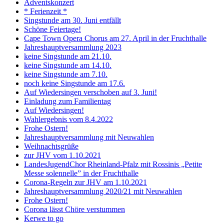
Adventskonzert
* Ferienzeit *
Singstunde am 30. Juni entfällt
Schöne Feiertage!
Cape Town Opera Chorus am 27. April in der Fruchthalle
Jahreshauptversammlung 2023
keine Singstunde am 21.10.
keine Singstunde am 14.10.
keine Singstunde am 7.10.
noch keine Singstunde am 17.6.
Auf Wiedersingen verschoben auf 3. Juni!
Einladung zum Familientag
Auf Wiedersingen!
Wahlergebnis vom 8.4.2022
Frohe Ostern!
Jahreshauptversammlung mit Neuwahlen
Weihnachtsgrüße
zur JHV vom 1.10.2021
LandesJugendChor Rheinland-Pfalz mit Rossinis „Petite
Messe solennelle” in der Frucht­halle
Corona-Regeln zur JHV am 1.10.2021
Jahreshauptversammlung 2020/21 mit Neuwahlen
Frohe Ostern!
Corona lässt Chöre verstummen
Kerwe to go