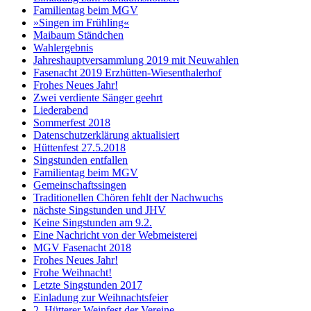
Familientag beim MGV
»Singen im Frühling«
Maibaum Ständchen
Wahlergebnis
Jahreshauptversammlung 2019 mit Neuwahlen
Fasenacht 2019 Erzhütten-Wiesenthalerhof
Frohes Neues Jahr!
Zwei verdiente Sänger geehrt
Liederabend
Sommerfest 2018
Datenschutzerklärung aktualisiert
Hüttenfest 27.5.2018
Singstunden entfallen
Familientag beim MGV
Gemeinschaftssingen
Traditionellen Chören fehlt der Nachwuchs
nächste Singstunden und JHV
Keine Singstunden am 9.2.
Eine Nachricht von der Webmeisterei
MGV Fasenacht 2018
Frohes Neues Jahr!
Frohe Weihnacht!
Letzte Singstunden 2017
Einladung zur Weihnachtsfeier
2. Hütterer Weinfest der Vereine