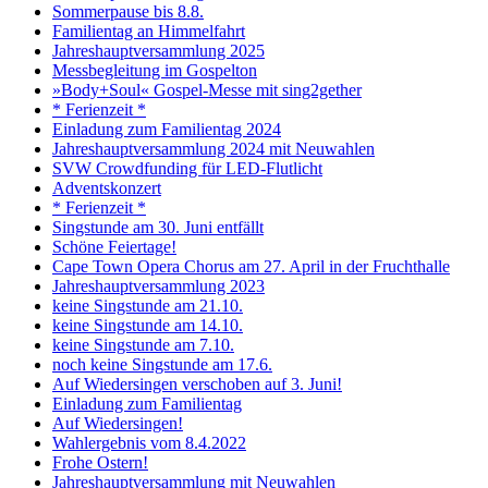
Sommerpause bis 8.8.
Familientag an Himmelfahrt
Jahreshauptversammlung 2025
Messbegleitung im Gospelton
»Body+Soul« Gospel-Messe mit sing2gether
* Ferienzeit *
Einladung zum Familientag 2024
Jahreshauptversammlung 2024 mit Neuwahlen
SVW Crowdfunding für LED-Flutlicht
Adventskonzert
* Ferienzeit *
Singstunde am 30. Juni entfällt
Schöne Feiertage!
Cape Town Opera Chorus am 27. April in der Fruchthalle
Jahreshauptversammlung 2023
keine Singstunde am 21.10.
keine Singstunde am 14.10.
keine Singstunde am 7.10.
noch keine Singstunde am 17.6.
Auf Wiedersingen verschoben auf 3. Juni!
Einladung zum Familientag
Auf Wiedersingen!
Wahlergebnis vom 8.4.2022
Frohe Ostern!
Jahreshauptversammlung mit Neuwahlen