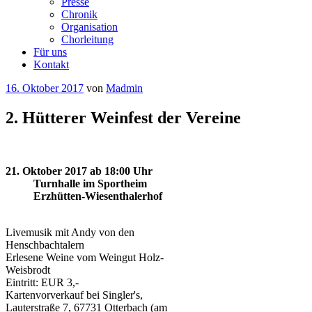
Presse
Chronik
Organisation
Chorleitung
Für uns
Kontakt
Veröffentlicht
16. Oktober 2017
von
Madmin
am
2. Hütterer Weinfest der Vereine
21. Oktober 2017 ab 18:00 Uhr
Turnhalle im Sportheim
Erzhütten-Wiesenthalerhof
Livemusik mit Andy von den
Henschbachtalern
Erlesene Weine vom Weingut Holz-
Weisbrodt
Eintritt: EUR 3,-
Kartenvorverkauf bei Singler's,
Lauterstraße 7, 67731 Otterbach (am