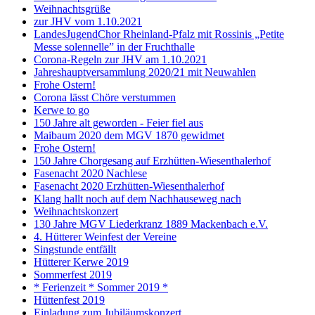
Weihnachtsgrüße
zur JHV vom 1.10.2021
LandesJugendChor Rheinland-Pfalz mit Rossinis „Petite
Messe solennelle” in der Frucht­halle
Corona-Regeln zur JHV am 1.10.2021
Jahreshauptversammlung 2020/21 mit Neuwahlen
Frohe Ostern!
Corona lässt Chöre verstummen
Kerwe to go
150 Jahre alt geworden - Feier fiel aus
Maibaum 2020 dem MGV 1870 gewidmet
Frohe Ostern!
150 Jahre Chorgesang auf Erzhütten-Wiesenthalerhof
Fasenacht 2020 Nachlese
Fasenacht 2020 Erzhütten-Wiesenthalerhof
Klang hallt noch auf dem Nachhauseweg nach
Weihnachtskonzert
130 Jahre MGV Liederkranz 1889 Mackenbach e.V.
4. Hütterer Weinfest der Vereine
Singstunde entfällt
Hütterer Kerwe 2019
Sommerfest 2019
* Ferienzeit * Sommer 2019 *
Hüttenfest 2019
Einladung zum Jubiläumskonzert