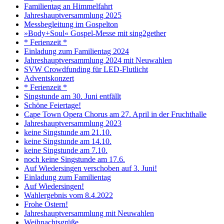
Familientag an Himmelfahrt
Jahreshauptversammlung 2025
Messbegleitung im Gospelton
»Body+Soul« Gospel-Messe mit sing2gether
* Ferienzeit *
Einladung zum Familientag 2024
Jahreshauptversammlung 2024 mit Neuwahlen
SVW Crowdfunding für LED-Flutlicht
Adventskonzert
* Ferienzeit *
Singstunde am 30. Juni entfällt
Schöne Feiertage!
Cape Town Opera Chorus am 27. April in der Fruchthalle
Jahreshauptversammlung 2023
keine Singstunde am 21.10.
keine Singstunde am 14.10.
keine Singstunde am 7.10.
noch keine Singstunde am 17.6.
Auf Wiedersingen verschoben auf 3. Juni!
Einladung zum Familientag
Auf Wiedersingen!
Wahlergebnis vom 8.4.2022
Frohe Ostern!
Jahreshauptversammlung mit Neuwahlen
Weihnachtsgrüße