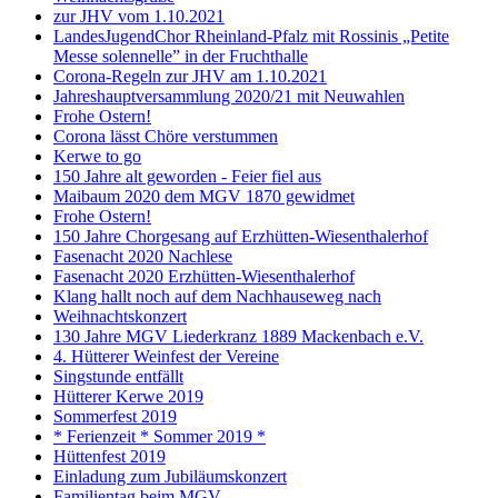
zur JHV vom 1.10.2021
LandesJugendChor Rheinland-Pfalz mit Rossinis „Petite
Messe solennelle” in der Frucht­halle
Corona-Regeln zur JHV am 1.10.2021
Jahreshauptversammlung 2020/21 mit Neuwahlen
Frohe Ostern!
Corona lässt Chöre verstummen
Kerwe to go
150 Jahre alt geworden - Feier fiel aus
Maibaum 2020 dem MGV 1870 gewidmet
Frohe Ostern!
150 Jahre Chorgesang auf Erzhütten-Wiesenthalerhof
Fasenacht 2020 Nachlese
Fasenacht 2020 Erzhütten-Wiesenthalerhof
Klang hallt noch auf dem Nachhauseweg nach
Weihnachtskonzert
130 Jahre MGV Liederkranz 1889 Mackenbach e.V.
4. Hütterer Weinfest der Vereine
Singstunde entfällt
Hütterer Kerwe 2019
Sommerfest 2019
* Ferienzeit * Sommer 2019 *
Hüttenfest 2019
Einladung zum Jubiläumskonzert
Familientag beim MGV