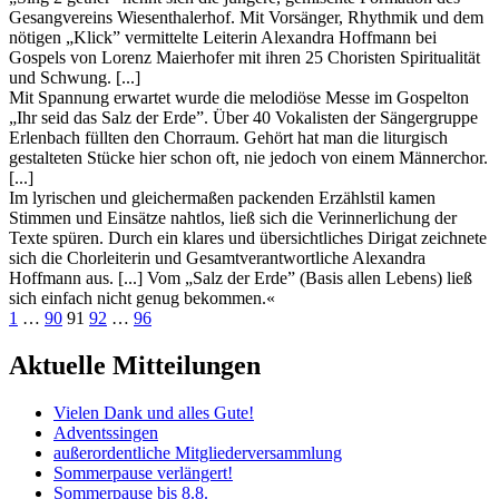
Gesangvereins Wiesenthalerhof. Mit Vorsänger, Rhythmik und dem
nötigen „Klick” vermittelte Leiterin Alexandra Hoffmann bei
Gospels von Lorenz Maierhofer mit ihren 25 Choristen Spiritualität
und Schwung. [...]
Mit Spannung erwartet wurde die melodiöse Messe im Gospelton
„Ihr seid das Salz der Erde”. Über 40 Vokalisten der Sängergruppe
Erlenbach füllten den Chorraum. Gehört hat man die liturgisch
gestalteten Stücke hier schon oft, nie jedoch von einem Männerchor.
[...]
Im lyrischen und gleichermaßen packenden Erzählstil kamen
Stimmen und Einsätze nahtlos, ließ sich die Verinnerlichung der
Texte spüren. Durch ein klares und übersichtliches Dirigat zeichnete
sich die Chorleiterin und Gesamtverantwortliche Alexandra
Hoffmann aus. [...] Vom „Salz der Erde” (Basis allen Lebens) ließ
sich einfach nicht genug bekommen.«
Seitennummerierung
Vorherige
Seite
Seite
Seite
Seite
Seite
Nächste
1
…
90
91
92
…
96
Seite
Seite
der
Aktuelle Mitteilungen
Beiträge
Vielen Dank und alles Gute!
Adventssingen
außerordentliche Mitgliederversammlung
Sommerpause verlängert!
Sommerpause bis 8.8.