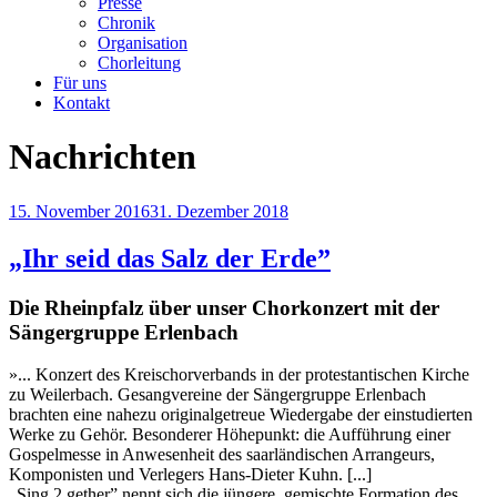
Presse
Chronik
Organisation
Chorleitung
Für uns
Kontakt
Nachrichten
Veröffentlicht
15. November 2016
31. Dezember 2018
am
„Ihr seid das Salz der Erde”
Die Rheinpfalz
über unser Chorkonzert mit der
Sängergruppe Erlenbach
»... Konzert des Kreischorverbands in der protestantischen Kirche
zu Weilerbach. Gesangvereine der Sängergruppe Erlenbach
brachten eine nahezu originalgetreue Wiedergabe der einstudierten
Werke zu Gehör. Besonderer Höhepunkt: die Aufführung einer
Gospelmesse in Anwesenheit des saarländischen Arrangeurs,
Komponisten und Verlegers Hans-Dieter Kuhn. [...]
„Sing 2 gether” nennt sich die jüngere, gemischte Formation des