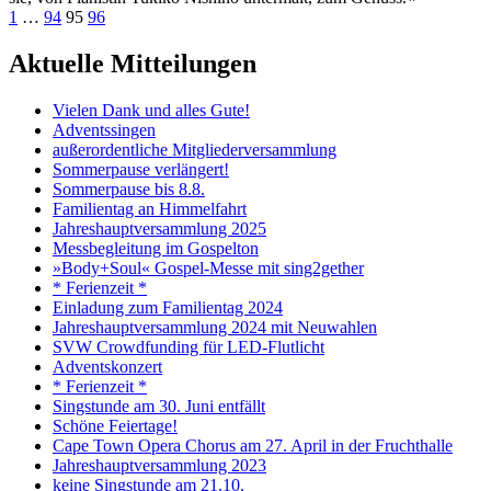
Seitennummerierung
Vorherige
Seite
Seite
Seite
Seite
Nächste
1
…
94
95
96
Seite
Seite
der
Aktuelle Mitteilungen
Beiträge
Vielen Dank und alles Gute!
Adventssingen
außerordentliche Mitgliederversammlung
Sommerpause verlängert!
Sommerpause bis 8.8.
Familientag an Himmelfahrt
Jahreshauptversammlung 2025
Messbegleitung im Gospelton
»Body+Soul« Gospel-Messe mit sing2gether
* Ferienzeit *
Einladung zum Familientag 2024
Jahreshauptversammlung 2024 mit Neuwahlen
SVW Crowdfunding für LED-Flutlicht
Adventskonzert
* Ferienzeit *
Singstunde am 30. Juni entfällt
Schöne Feiertage!
Cape Town Opera Chorus am 27. April in der Fruchthalle
Jahreshauptversammlung 2023
keine Singstunde am 21.10.