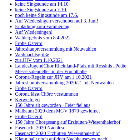
keine Singstunde am 14.10.
keine Singstunde am 7.10.
noch keine Singstunde am 17.6.
Auf Wiedersingen verschoben auf 3. Juni!
Einladung zum Familientag
Auf Wiedersingen!
Wahlergebnis vom 8.4.2022
Frohe Ostern!
Jahreshauptversammlung mit Neuwahlen
Weihnachtsgrüße
zur JHV vom 1.10.2021
LandesJugendChor Rheinland-Pfalz mit Rossinis „Petite
Messe solennelle” in der Frucht­halle
Corona-Regeln zur JHV am 1.10.2021
Jahreshauptversammlung 2020/21 mit Neuwahlen
Frohe Ostern!
Corona lässt Chöre verstummen
Kerwe to go
150 Jahre alt geworden - Feier fiel aus
Maibaum 2020 dem MGV 1870 gewidmet
Frohe Ostern!
150 Jahre Chorgesang auf Erzhütten-Wiesenthalerhof
Fasenacht 2020 Nachlese
Fasenacht 2020 Erzhütten-Wiesenthalerhof
Klang hallt noch auf dem Nachhauseweg nach