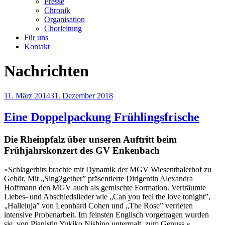
Presse
Chronik
Organisation
Chorleitung
Für uns
Kontakt
Nachrichten
Veröffentlicht
11. März 2014
31. Dezember 2018
am
Eine Doppelpackung Frühlingsfrische
Die Rheinpfalz
über unseren Auftritt beim
Frühjahrskonzert des GV Enkenbach
»Schlagerhits brachte mit Dynamik der MGV Wiesenthalerhof zu
Gehör. Mit „Sing2gether” präsentierte Dirigentin Alexandra
Hoffmann den MGV auch als gemischte Formation. Verträumte
Liebes- und Abschiedslieder wie „Can you feel the love tonight”,
„Halleluja” von Leonhard Cohen und „The Rose” verrieten
intensive Probenarbeit. Im feinsten Englisch vorgetragen wurden
sie, von Pianistin Yukiko Nishino untermalt, zum Genuss.«