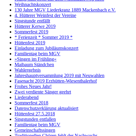
Weihnachtskonzert
130 Jahre MGV Liederkranz 1889 Mackenbach e.V.
4. Hütterer Weinfest der Vereine
Singstunde entfällt
Hütterer Kerwe 2019
Sommerfest 2019
* Ferienzeit * Sommer 2019 *
Hüttenfest 2019
Einladung zum Jubiläumskonzert
Familientag beim MGV
»Singen im Frühling«
Maibaum Ständchen
Wahlergebnis
Jahreshauptversammlung 2019 mit Neuwahlen
Fasenacht 2019 Erzhütten-Wiesenthalerhof
Frohes Neues Jahr!
Zwei verdiente Sänger geehrt
Liederabend
Sommerfest 2018
Datenschutzerklärung aktualisiert
Hüttenfest 27.5.2018
Singstunden entfallen
Familientag beim MGV
Gemeinschaftssingen
Traditionellen Chören fehlt der Nachwuchs